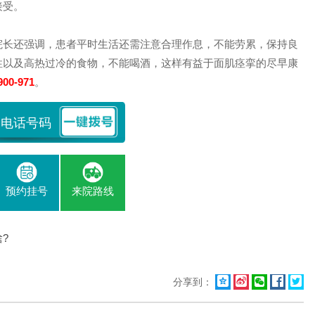
接受。
院长还强调，患者平时生活还需注意合理作息，不能劳累，保持良
性以及高热过冷的食物，不能喝酒，这样有益于面肌痉挛的尽早康
900-971
。
预约挂号
来院路线
?





分享到：