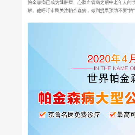
帕金森病已成为继肿瘤、心脑血管病之后中老年人的“
解。他呼吁市民关注帕金森病，做到提早预防不要“帕”