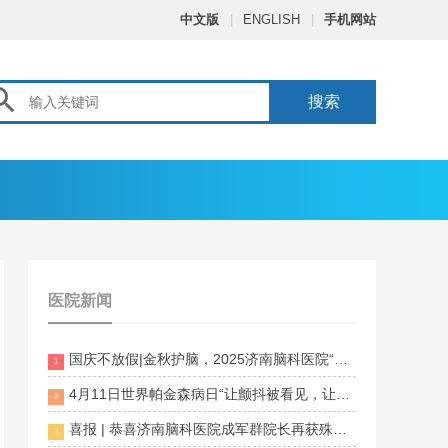
中文版
|
ENGLISH
|
手机网站

搜索
医院新闻
国庆不放假|金秋护脑，2025济南脑科医院“百万脑
1
4月11日世界帕金森病日“让颤抖被看见，让生命
2
喜报 | 恭喜济南脑科医院成军群院长再获殊荣！
3