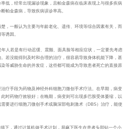
诊率低，经常出现漏诊现象，且帕金森病在临床表现上与很多疾病
诊断帕金森病，导致疾病误诊率高。
清楚，一般认为主要与年龄老化、遗传、环境等综合因素有关，而
用等诱因。
老年人若是有行动迟缓、震颤、面具脸等相应症状，一定要先考虑
治。若没能得到及时和合理的治疗，很容易导致身体机能下降，甚
感染等威胁生命的并发症，这些都可能成为导致患者死亡的直接原
要治疗手段为药物及神经外科细胞刀微创手术疗法。在早期，病变
，此时药物疗效较好；在晚期，病变则可出现多巴胺受体萎缩，以
需要进行细胞刀微创手术或脑深部电刺激术（DBS）治疗，能使
I扫描下，通过计算机做手术计划，局麻下医生在患者头部钻一个小