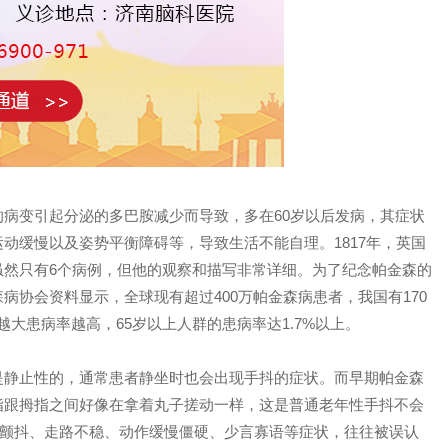
病变引起分泌的多巴胺减少而导致，多在60岁以后发病，其症状
动缓慢以及姿势平衡障碍等，导致生活不能自理。1817年，英国
虽然只有6个病例，但他的观察和描写非常详细。为了纪念帕金森的
协会资料显示，全球现有超过400万帕金森病患者，我国有170
越大患病率越高，65岁以上人群的患病率达1.7%以上。
是静止性的，通常患者静坐时也会出现手抖的症状。而早期帕金森
指跟拇指之间好像在拿着丸子搓动一样，这是普通老年性手抖不会
有颤抖、走路不稳、动作缓慢僵硬、少言寡语等症状，往往被误认