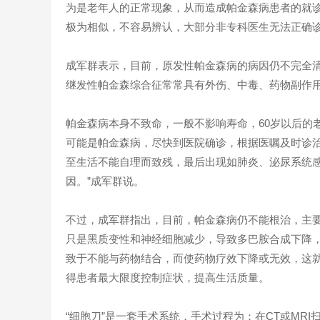
为是老年人的正常现象，从而造成帕金森病患者的就
极为相似，不容易辨认，大部分非专科医生无法正确
成军群表示，目前，原发性帕金森病的病因仍不完全
继发性帕金森综合征常常具有外伤、中毒、药物副作
帕金森病本身不致命，一般不影响寿命，60岁以后的
可能是帕金森病，尽快到医院确诊，根据医嘱及时诊
至生活不能自理而致残，最后出现如肺炎、泌尿系统
因。”成军群说。
不过，成军群指出，目前，帕金森病仍不能根治，主
只是黑质变性和神经细胞减少，导致多巴胺合成下降
致于不能与药物结合，而使药物疗效下降或无效，这就
得患者最大限度控制症状，提高生活质量。
“细胞刀”是一套手术系统，手术过程为：在CT或MR