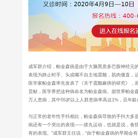
成军群介绍，帕金森病是由于大脑黑质多巴胺神经元的
表现为静止时手、头或嘴不自主地震颤，肌肉僵直，运
医学家帕金森率先发表了《关于震颤麻痹的研究》，
贡献，医学界把这种病命名为帕金森病。据世界帕金森病
万人患病，其中55岁以上人群患病率高达1%，且年龄
与正常的老年性手抖相比，帕金森病导致的手抖大多
病还有一个突出的表现——搓丸运动，也就是说，食
有的表现。”成军群主任说，“由于帕金森病的早期会