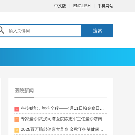
中文版
|
ENGLISH
|
手机网站

搜索
医院新闻
科技赋能，智护全程——4月11日帕金森日，科技
1
专家坐诊|武汉同济医院陈志军主任坐诊济南脑科
2
2025百万脑部健康大普查|金秋守护脑健康，名医专
3