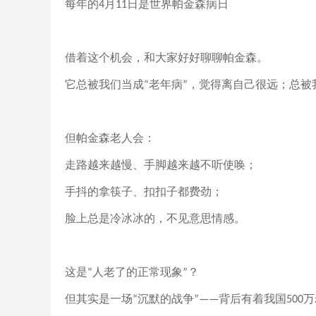
每年的
月
日是世界帕金森病日
4
11
借着这个机会，和大家好好聊聊帕金森。
它总被我们当成
老年病
，觉得离自己很远；总被
“
”
但帕金森老人会：
走路越来越慢、手脚越来越不听使唤；
手抖的拿筷子、扣扣子都费劲；
脸上总是冷冰冰的，不见意思情感。
这是
人老了的正常现象
？
“
”
但其实是一场
沉默的战争
背后有着我国
万
“
”——
500