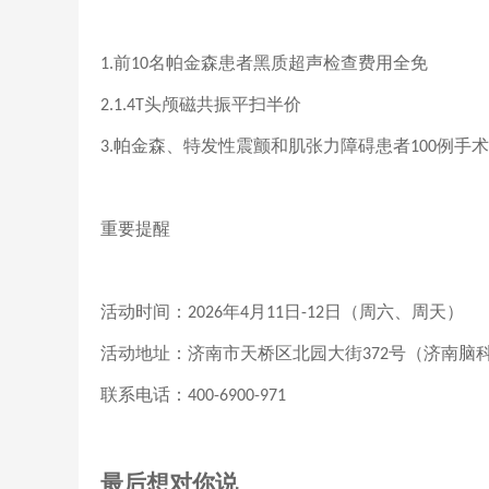
前
名帕金森患者黑质超声检查费用全免
1.
10
头颅磁共振平扫半价
2.1.4T
帕金森、特发性震颤和肌张力障碍患者
例手术
3.
100
重要提醒
活动时间：
年
月
日
日（周六、周天）
2026
4
11
-12
活动地址：济南市天桥区北园大街
号（济南脑
372
联系电话：
400-6900-971
最后想对你说