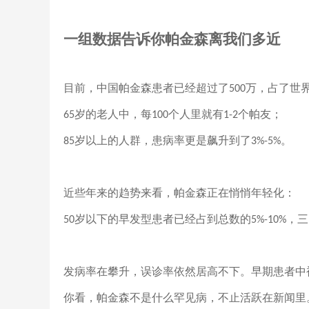
一组数据告诉你帕金森离我们多近
目前，中国帕金森患者已经超过了
万，占了世
500
岁的老人中，每
个人里就有
个帕友；
65
100
1-2
岁以上的人群，患病率更是飙升到了
。
85
3%-5%
近些年来的趋势来看，帕金森正在悄悄年轻化：
岁以下的早发型患者已经占到总数的
，三
50
5%-10%
发病率在攀升，误诊率依然居高不下。早期患者中
你看，帕金森不是什么罕见病，不止活跃在新闻里