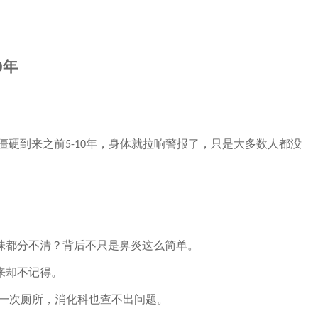
0
年
僵硬到来之前
年，身体就拉响警报了，只是大多数人都没
5-10
味都分不清？背后不只是鼻炎这么简单。
来却不记得。
一次厕所，消化科也查不出问题。