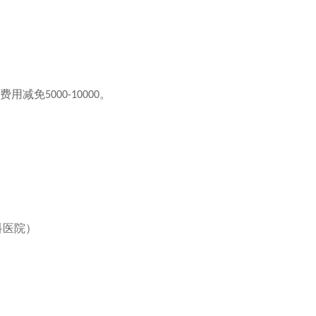
费用减免
。
5000-10000
科医院）