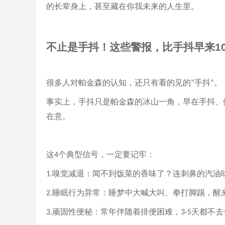
的长辈身上，甚至藏在你我未来的人生里。
不止是手抖！这些警报，比手抖早来
1
很多人对帕金森的认知，还只有看的见的
手抖
。
“
”
事实上，手抖只是帕金森的冰山一角，早在手抖、
在意。
这
个典型信号，一定要记牢：
4
嗅觉减退：闻不到饭菜的香味了？连刺鼻的汽油
1.
睡眠行为异常：睡梦中大喊大叫、拳打脚踢，醒
2.
顽固性便秘：常年伴随着排便困难，
天都不去
3.
3-5