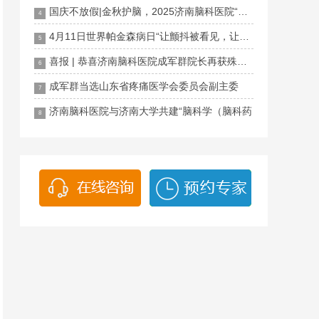
国庆不放假|金秋护脑，2025济南脑科医院“百万脑
4
4月11日世界帕金森病日“让颤抖被看见，让生命
5
喜报 | 恭喜济南脑科医院成军群院长再获殊荣！
6
成军群当选山东省疼痛医学会委员会副主委
7
济南脑科医院与济南大学共建“脑科学（脑科药
8