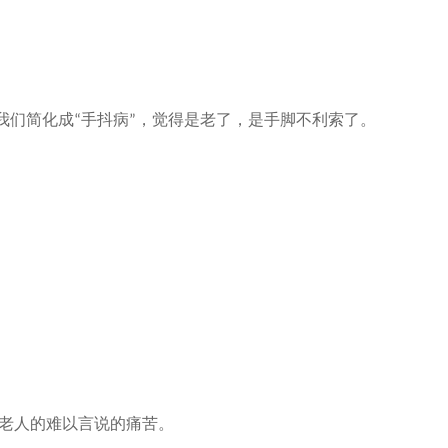
我们简化成
手抖病
，觉得是老了，是手脚不利索了。
“
”
老人的难以言说的痛苦。