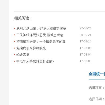
相关阅读：
从河北到山东，57岁大姨成功摆脱
22-08-24
三叉神经痛无法忍受 聊城患者急
20-10-21
济南脑科医院：一个癫痫患者的真
17-08-14
癫痫病引来异样眼光
17-07-06
帕金森病
17-03-04
中老年人手发抖是什么病?
17-03-03
全国统一
选择科室：
选择日期：