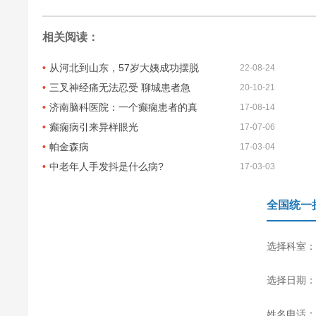
相关阅读：
从河北到山东，57岁大姨成功摆脱
22-08-24
三叉神经痛无法忍受 聊城患者急
20-10-21
济南脑科医院：一个癫痫患者的真
17-08-14
癫痫病引来异样眼光
17-07-06
帕金森病
17-03-04
中老年人手发抖是什么病?
17-03-03
全国统一
选择科室：
选择日期：
姓名电话：