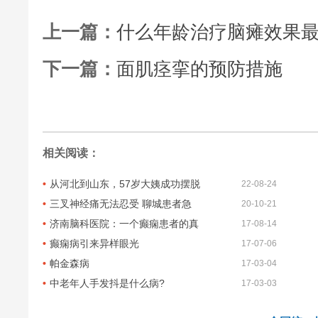
上一篇：
什么年龄治疗脑瘫效果
下一篇：
面肌痉挛的预防措施
相关阅读：
从河北到山东，57岁大姨成功摆脱
22-08-24
三叉神经痛无法忍受 聊城患者急
20-10-21
济南脑科医院：一个癫痫患者的真
17-08-14
癫痫病引来异样眼光
17-07-06
帕金森病
17-03-04
中老年人手发抖是什么病?
17-03-03